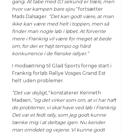
gang. At tabe med 0,1 sekund er træls, men
hvor var kampen bare sjov,”
fortsætter
Mads Dalsager.
”Det kan godt være, at man
ikke kan være med helt i toppen, men så
finder man nogle løb i løbet. At forvente
mere i Frankrig vil være for meget at bede
om, for der er højt tempo og hård
konkurrence i de franske rallyer.”
I modsætning til Glad Sports forrige start i
Frankrig forløb Rallye Vosges Grand Est
helt uden problemer.
”Det var dejligt,”
konstaterer Kenneth
Madsen,
”og det virker som om, at vi har haft
de problemer, vi skal have ved løb i Frankrig.
Det var et fedt rally, som jeg godt kunne
tænke mig i at deltage igen. Nu kender
man området og vejene. Vi kunne godt