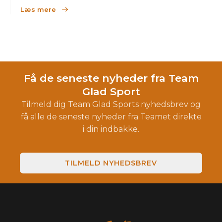
Læs mere
Få de seneste nyheder fra Team
Glad Sport
Tilmeld dig Team Glad Sports nyhedsbrev og
få alle de seneste nyheder fra Teamet direkte
i din indbakke.
TILMELD NYHEDSBREV