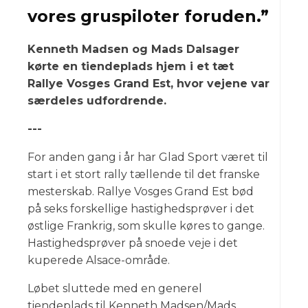
vores gruspiloter foruden.”
Kenneth Madsen og Mads Dalsager
kørte en tiendeplads hjem i et tæt
Rallye Vosges Grand Est, hvor vejene var
særdeles udfordrende.
---
For anden gang i år har Glad Sport været til
start i et stort rally tællende til det franske
mesterskab. Rallye Vosges Grand Est bød
på seks forskellige hastighedsprøver i det
østlige Frankrig, som skulle køres to gange.
Hastighedsprøver på snoede veje i det
kuperede Alsace-område.
Løbet sluttede med en generel
tiendeplads til Kenneth Madsen/Mads