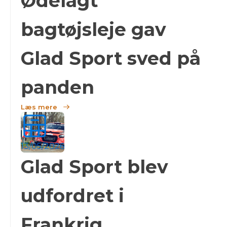
Ødelagt
bagtøjsleje gav
Glad Sport sved på
panden
Læs mere
13/05/2026
Glad Sport blev
udfordret i
Frankrig