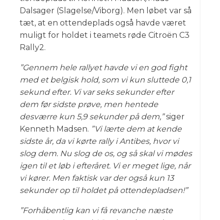
Dalsager (Slagelse/Viborg). Men løbet var så
tæt, at en ottendeplads også havde været
muligt for holdet i teamets røde Citroën C3
Rally2.
”Gennem hele rallyet havde vi en god fight
med et belgisk hold, som vi kun sluttede 0,1
sekund efter. Vi var seks sekunder efter
dem før sidste prøve, men hentede
desværre kun 5,9 sekunder på dem,”
siger
Kenneth Madsen.
”Vi lærte dem at kende
sidste år, da vi kørte rally i Antibes, hvor vi
slog dem. Nu slog de os, og så skal vi mødes
igen til et løb i efteråret. Vi er meget lige, når
vi kører. Men faktisk var der også kun 13
sekunder op til holdet på ottendepladsen!”
”Forhåbentlig kan vi få revanche næste