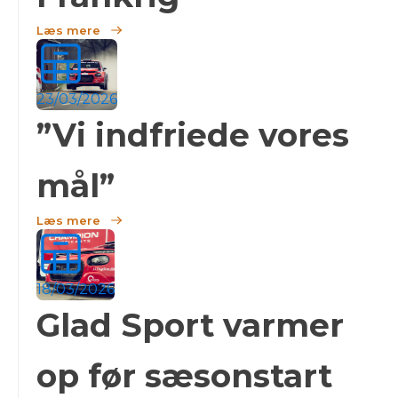
Læs mere
23/03/2026
”Vi indfriede vores
mål”
Læs mere
18/03/2026
Glad Sport varmer
op før sæsonstart