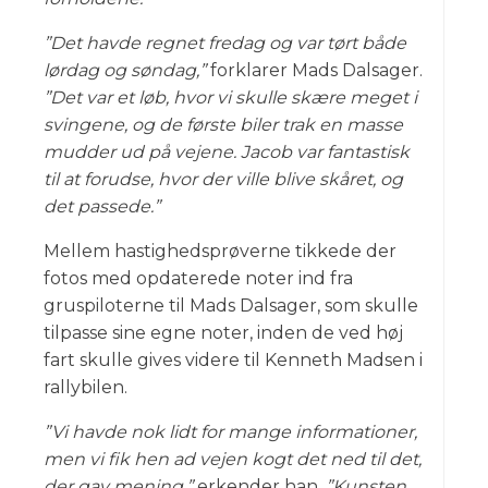
”Det havde regnet fredag og var tørt både
lørdag og søndag,”
forklarer Mads Dalsager.
”Det var et løb, hvor vi skulle skære meget i
svingene, og de første biler trak en masse
mudder ud på vejene. Jacob var fantastisk
til at forudse, hvor der ville blive skåret, og
det passede.”
Mellem hastighedsprøverne tikkede der
fotos med opdaterede noter ind fra
gruspiloterne til Mads Dalsager, som skulle
tilpasse sine egne noter, inden de ved høj
fart skulle gives videre til Kenneth Madsen i
rallybilen.
”Vi havde nok lidt for mange informationer,
men vi fik hen ad vejen kogt det ned til det,
der gav mening,”
erkender han.
”Kunsten