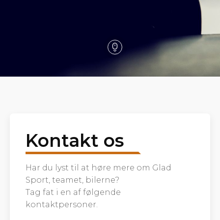
Kontakt os
Har du lyst til at høre mere om Glad
Sport, teamet, bilerne?
Tag fat i en af følgende
kontaktpersoner.