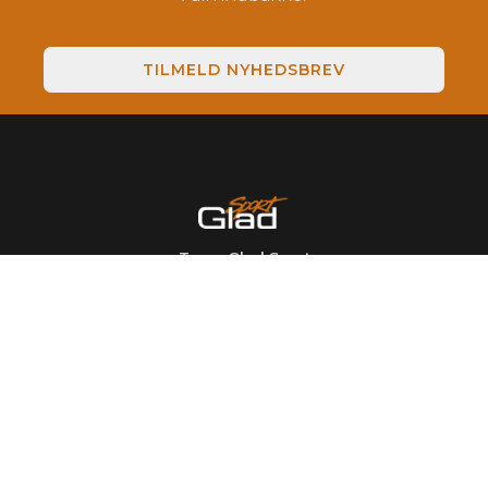
TILMELD NYHEDSBREV
Team Glad Sport
Dansk rally team med stærke profiler, store ambitioner og
et passioneret hold bag.
Kenneth Madsen & Jacob Madsen starter 2025 sæsonen
med henholdsvis Mads Dalsager og Line Nedergaard som
co-drivere - samt samme stærke serviceteam i ryggen, der
bragte teamet til sejr i tidligere sæsoner.
Hurtige genveje