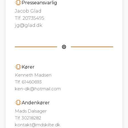
Presseansvarlig
Jacob Glad
Tlf. 20735495
jg@glad.dk
Kører
Kenneth Madsen
Tlf. 61460693
ken-dk@hotmail.com
Andenkører
Mads Dalsager
Tlf. 30218282
kontakt@mdskilte.dk