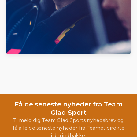
Få de seneste nyheder fra Team
Glad Sport
Tilmeld dig Team Glad Sports nyhedsbrev og
få alle de seneste nyheder fra Teamet direkte
i din indbakke.