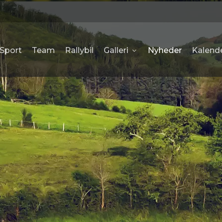
 Sport
Team
Rallybil
Galleri
Nyheder
Kalend