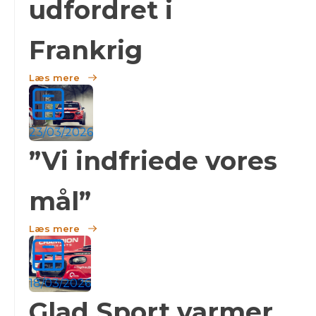
udfordret i
Frankrig
Læs mere
23/03/2026
”Vi indfriede vores
mål”
Læs mere
18/03/2026
Glad Sport varmer