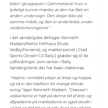
bilen i grusgraven i Gammelrand, hvor vi
tydeligt kunne mærke, at den har fået en
anden undervogn. Den drejer ikke på
samme måde, og den er anderledes under
nedbremsningerne.”
I det sønderjyske deltager Kenneth
Madsen/Mette Felthaus (Ruds
Vedby/Horsens), og makkerparret i Glad
Sports Citroën C3 Rally2 glæder sig til de
udfordringer, som venter i Rally
Sønderjylland, der har base i Aabenraa.
”Vejene i området plejer at dreje og hoppe,
og så er der tradition for mange blinde
sving,”
siger Kenneth Madsen.
”Græsset i
vejkanterne er højt på denne tid af året, og
afgrøderne på markederne er også skudt i
vejret, så det bliver et rally, hvor jeg virkelig