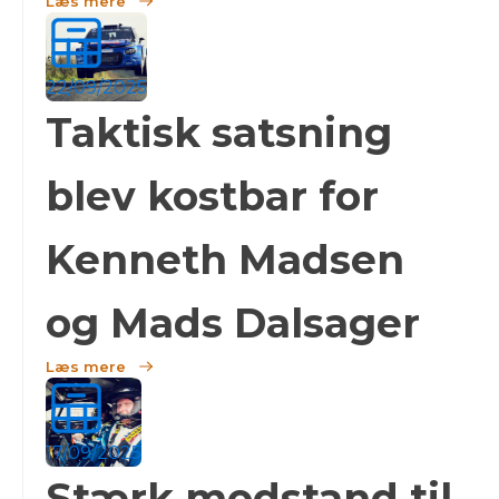
Læs mere
22/09/2025
Taktisk satsning
blev kostbar for
Kenneth Madsen
og Mads Dalsager
Læs mere
17/09/2025
Stærk modstand til