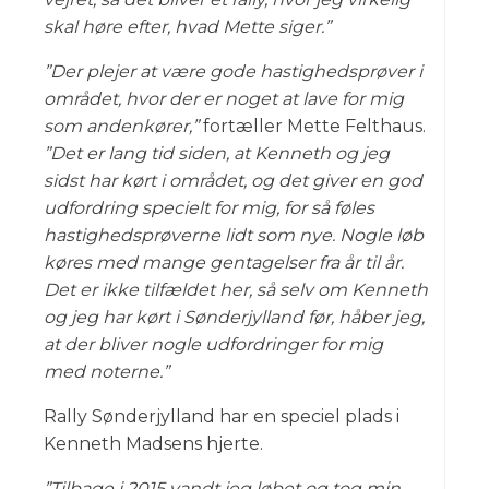
skal høre efter, hvad Mette siger.”
”Der plejer at være gode hastighedsprøver i
området, hvor der er noget at lave for mig
som andenkører,”
fortæller Mette Felthaus.
”Det er lang tid siden, at Kenneth og jeg
sidst har kørt i området, og det giver en god
udfordring specielt for mig, for så føles
hastighedsprøverne lidt som nye. Nogle løb
køres med mange gentagelser fra år til år.
Det er ikke tilfældet her, så selv om Kenneth
og jeg har kørt i Sønderjylland før, håber jeg,
at der bliver nogle udfordringer for mig
med noterne.”
Rally Sønderjylland har en speciel plads i
Kenneth Madsens hjerte.
”Tilbage i 2015 vandt jeg løbet og tog min