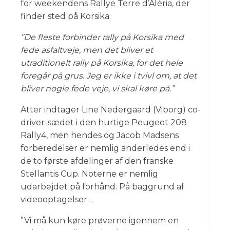
for weekendens Rallye Terre d’Aléria, der
finder sted på Korsika.
”De fleste forbinder rally på Korsika med
fede asfaltveje, men det bliver et
utraditionelt rally på Korsika, for det hele
foregår på grus. Jeg er ikke i tvivl om, at det
bliver nogle fede veje, vi skal køre på.”
Atter indtager Line Nedergaard (Viborg) co-
driver-sædet i den hurtige Peugeot 208
Rally4, men hendes og Jacob Madsens
forberedelser er nemlig anderledes end i
de to første afdelinger af den franske
Stellantis Cup. Noterne er nemlig
udarbejdet på forhånd. På baggrund af
videooptagelser…
”Vi må kun køre prøverne igennem en