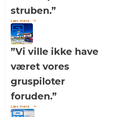
struben.”
Læs mere
17/06/2026
”Vi ville ikke have
været vores
gruspiloter
foruden.”
Læs mere