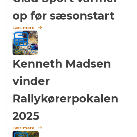
op før sæsonstart
Læs mere
29/11/2025
Kenneth Madsen
vinder
Rallykørerpokalen
2025
Læs mere