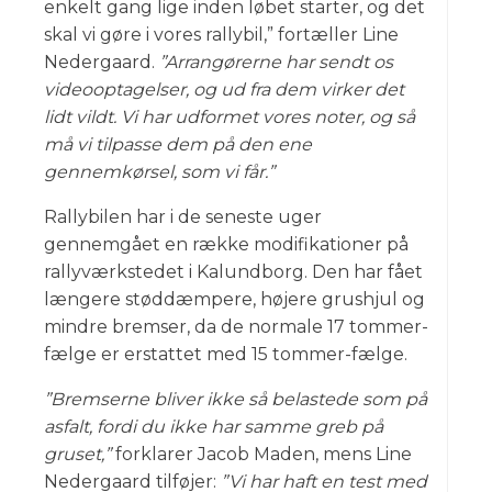
enkelt gang lige inden løbet starter, og det
skal vi gøre i vores rallybil,” fortæller Line
Nedergaard.
”Arrangørerne har sendt os
videooptagelser, og ud fra dem virker det
lidt vildt. Vi har udformet vores noter, og så
må vi tilpasse dem på den ene
gennemkørsel, som vi får.”
Rallybilen har i de seneste uger
gennemgået en række modifikationer på
rallyværkstedet i Kalundborg. Den har fået
længere støddæmpere, højere grushjul og
mindre bremser, da de normale 17 tommer-
fælge er erstattet med 15 tommer-fælge.
”Bremserne bliver ikke så belastede som på
asfalt, fordi du ikke har samme greb på
gruset,”
forklarer Jacob Maden, mens Line
Nedergaard tilføjer:
”Vi har haft en test med