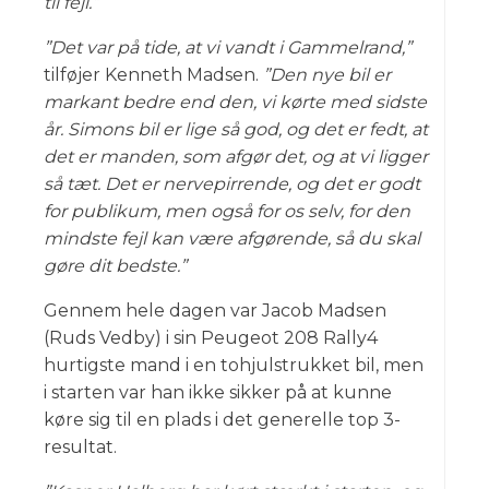
til fejl.”
”Det var på tide, at vi vandt i Gammelrand,”
tilføjer Kenneth Madsen.
”Den nye bil er
markant bedre end den, vi kørte med sidste
år. Simons bil er lige så god, og det er fedt, at
det er manden, som afgør det, og at vi ligger
så tæt. Det er nervepirrende, og det er godt
for publikum, men også for os selv, for den
mindste fejl kan være afgørende, så du skal
gøre dit bedste.”
Gennem hele dagen var Jacob Madsen
(Ruds Vedby) i sin Peugeot 208 Rally4
hurtigste mand i en tohjulstrukket bil, men
i starten var han ikke sikker på at kunne
køre sig til en plads i det generelle top 3-
resultat.