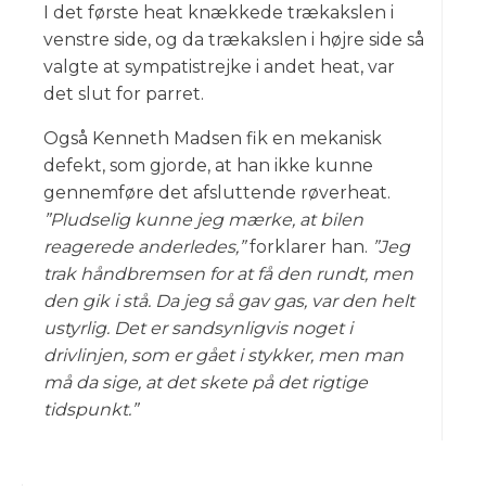
I det første heat knækkede trækakslen i
venstre side, og da trækakslen i højre side så
valgte at sympatistrejke i andet heat, var
det slut for parret.
Også Kenneth Madsen fik en mekanisk
defekt, som gjorde, at han ikke kunne
gennemføre det afsluttende røverheat.
”Pludselig kunne jeg mærke, at bilen
reagerede anderledes,”
forklarer han.
”Jeg
trak håndbremsen for at få den rundt, men
den gik i stå. Da jeg så gav gas, var den helt
ustyrlig. Det er sandsynligvis noget i
drivlinjen, som er gået i stykker, men man
må da sige, at det skete på det rigtige
tidspunkt.”