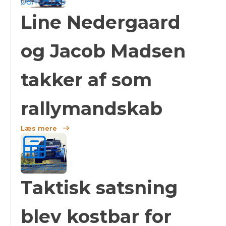
08/10/2025
Line Nedergaard
og Jacob Madsen
takker af som
rallymandskab
Læs mere
22/09/2025
Taktisk satsning
blev kostbar for