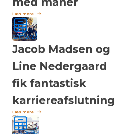
med manér
Læs mere
12/10/2025
Jacob Madsen og
Line Nedergaard
fik fantastisk
karriereafslutning
Læs mere