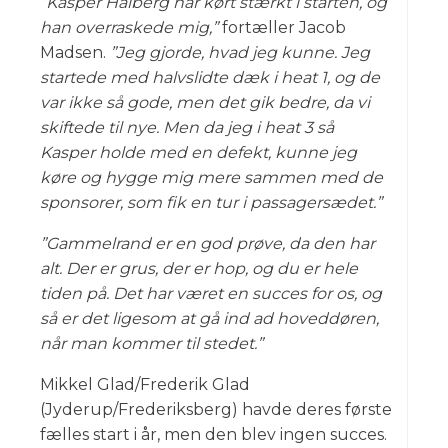
”Kasper Halberg har kørt stærkt i starten, og
han overraskede mig,”
fortæller Jacob
Madsen.
”Jeg gjorde, hvad jeg kunne. Jeg
startede med halvslidte dæk i heat 1, og de
var ikke så gode, men det gik bedre, da vi
skiftede til nye. Men da jeg i heat 3 så
Kasper holde med en defekt, kunne jeg
køre og hygge mig mere sammen med de
sponsorer, som fik en tur i passagersædet.”
”Gammelrand er en god prøve, da den har
alt. Der er grus, der er hop, og du er hele
tiden på. Det har været en succes for os, og
så er det ligesom at gå ind ad hoveddøren,
når man kommer til stedet.”
Mikkel Glad/Frederik Glad
(Jyderup/Frederiksberg) havde deres første
fælles start i år, men den blev ingen succes.