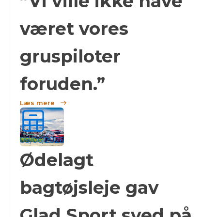
”Vi ville ikke have
været vores
gruspiloter
foruden.”
Læs mere
09/06/2026
Ødelagt
bagtøjsleje gav
Glad Sport sved på