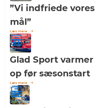
”Vi indfriede vores
mål”
Læs mere
18/03/2026
Glad Sport varmer
op før sæsonstart
Læs mere
29/11/2025