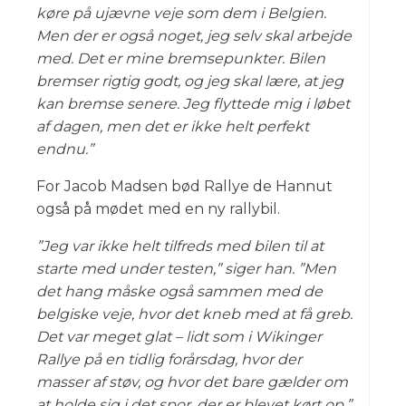
køre på ujævne veje som dem i Belgien.
Men der er også noget, jeg selv skal arbejde
med. Det er mine bremsepunkter. Bilen
bremser rigtig godt, og jeg skal lære, at jeg
kan bremse senere. Jeg flyttede mig i løbet
af dagen, men det er ikke helt perfekt
endnu.”
For Jacob Madsen bød Rallye de Hannut
også på mødet med en ny rallybil.
”Jeg var ikke helt tilfreds med bilen til at
starte med under testen,” siger han. ”Men
det hang måske også sammen med de
belgiske veje, hvor det kneb med at få greb.
Det var meget glat – lidt som i Wikinger
Rallye på en tidlig forårsdag, hvor der
masser af støv, og hvor det bare gælder om
at holde sig i det spor, der er blevet kørt op.”