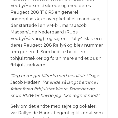
Vedby/Horsens) sikrede sig med deres
Peugeot 208 T16 R5 en generel
andenplads kun overgået af et mandskab,
der startede i en VM-bil, mens Jacob
Madsen/Line Nedergaard (Ruds
Vedby/Fårvang) tog sejren i Rally4-klassen i
deres Peugeot 208 Rally4 og blev nummer
fem generelt. Som bedste hold i en
tohjulstrækker og foran mere end et dusin
firhjulstrækkere.
”Jeg er meget tilfreds med resultatet,”
siger
Jacob Madsen.
”At ende så langt fremme i
feltet foran firhjulstrækkere, Porscher og
store BMW’er havde jeg ikke regnet med.”
Selv om det endte med sejre og pokaler,
var Rallye de Hannut egentlig tiltænkt som