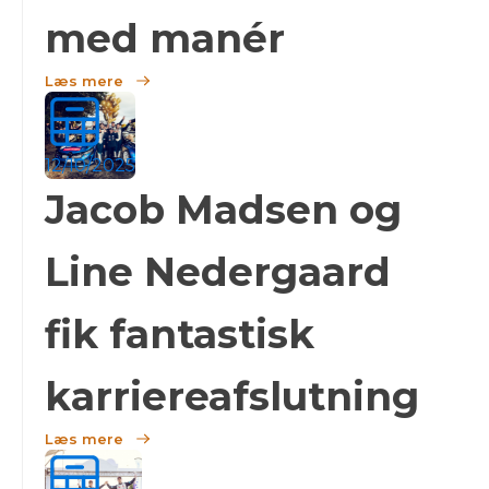
med manér
Læs mere
12/10/2025
Jacob Madsen og
Line Nedergaard
fik fantastisk
karriereafslutning
Læs mere