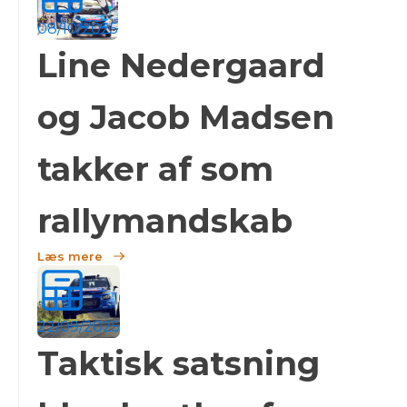
08/10/2025
Line Nedergaard
og Jacob Madsen
takker af som
rallymandskab
Læs mere
22/09/2025
Taktisk satsning