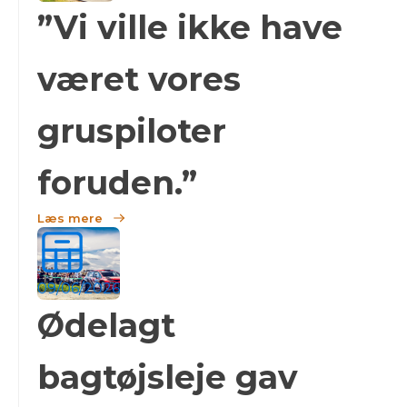
”Vi ville ikke have
været vores
gruspiloter
foruden.”
Læs mere
09/06/2026
Ødelagt
bagtøjsleje gav